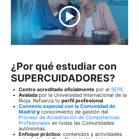
¿Por qué estudiar con
SUPERCUIDADORES?
Centro acreditado oficialmente
por el
SEPE
Avalada
por la Universidad Internacional de la
Rioja. Refuerza tu
perfil profesional
.
Convenio especial con la Comunidad de
Madrid
y
conocimiento de gestión del
Proceso de Acreditación de Competencias
Profesionales
en todas las Comunidades
autónomas.
Enfoque práctico
: contenidos y actividades