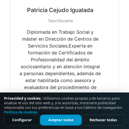
Patricia Cejudo Igualada
Tutor/Docente
Diplomada en Trabajo Social y
máster en Dirección de Centros de
Servicios Sociales.​ ​ Experta en
formación de Certificados de
Profesionalidad del ámbito
sociosanitario y en atención integral
a personas dependientes, además de
estar habilitada como asesora y
evaluadora del procedimiento de
acreditación en la Comunidad de
Privacidad y cookies.
Utilizamos cookies propias y de terceros para
Madrid.
analizar el uso del sitio web y, si lo autorizas, mostrarte publicidad
relacionada con tus preferencias en base a tus hábitos de navegación.
Política de cookies
.
¿Tienes dudas?
Configurar
Aceptar todas
Rechazar todas