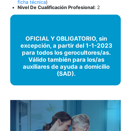
ficha técnica
)
Nivel De Cualificación Profesional:
2
OFICIAL Y OBLIGATORIO, sin
excepción, a partir del 1-1-2023
para todos los gerocultores/as.
Válido también para los/as
auxiliares de ayuda a domicilio
(SAD).